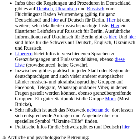
Infos über die Regelungen und Prozeduren in Deutschland
gibt es auf
Deutsch
,
Ukrainisch
und
Russisch
vom
Flüchtlingsrat Baden-Württemberg (gültig für ganz
Deutschland) und
hier
auf Deutsch für Berlin.
Hier
ist eine
weitere, sehr detaillierte russischsprachige Liste.
Hier
ein
illustrierter Leitfaden auf Russisch für Berlin. Ausführliche
Informationen auf Ukrainisch für Berlin gibt es
hier
. Und
hier
sind Infos für die Schweiz auf Deutsch, Englisch, Ukrainisch
und Russisch.
Libereco
bietet Infos in verschiedenen Sprachen zu
Grenzübergängen und Einlassmodalitäten, ebenso
diese
Liste
(crowdsourced, keine Gewähr).
Inzwischen gibt es praktisch in jeder Stadt oder Region der
deutschprachigen und auch vieler anderer europäischer
Länder russisch- und ukrainischsprachige Gruppen auf
Facebook, Telegram, Whatsapp und/oder Viber, in denen
Fragen gestellt werden können, ebenso grenzübergreifende
Gruppen. Ein guter Startpunkt ist die Gruppe
Мост
(Most =
Brücke),
Sehr nützlich ist auch das Netzwerk
nebenan.de
, dort lassen
sich entsprechende Anfragen und Angebote über ein
spezielles Symbol “Ukraine-Hilfe” finden.
Praktische Infos für die Schweiz gibt es (auf Deutsch)
hier
.
4/ Ärztliche und psychologische Betreuung: