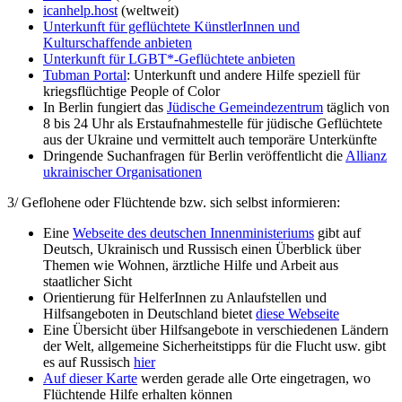
icanhelp.host
(weltweit)
Unterkunft für geflüchtete KünstlerInnen und
Kulturschaffende anbieten
Unterkunft für LGBT*-Geflüchtete anbieten
Tubman Portal
: Unterkunft und andere Hilfe speziell für
kriegsflüchtige People of Color
In Berlin fungiert das
Jüdische Gemeindezentrum
täglich von
8 bis 24 Uhr als Erstaufnahmestelle für jüdische Geflüchtete
aus der Ukraine und vermittelt auch temporäre Unterkünfte
Dringende Suchanfragen für Berlin veröffentlicht die
Allianz
ukrainischer Organisationen
3/ Geflohene oder Flüchtende bzw. sich selbst informieren:
Eine
Webseite des deutschen Innenministeriums
gibt auf
Deutsch, Ukrainisch und Russisch einen Überblick über
Themen wie Wohnen, ärztliche Hilfe und Arbeit aus
staatlicher Sicht
Orientierung für HelferInnen zu Anlaufstellen und
Hilfsangeboten in Deutschland bietet
diese Webseite
Eine Übersicht über Hilfsangebote in verschiedenen Ländern
der Welt, allgemeine Sicherheitstipps für die Flucht usw. gibt
es auf Russisch
hier
Auf dieser Karte
werden gerade alle Orte eingetragen, wo
Flüchtende Hilfe erhalten können