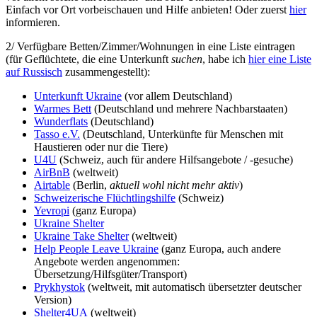
Einfach vor Ort vorbeischauen und Hilfe anbieten! Oder zuerst
hier
informieren.
2/ Verfügbare Betten/Zimmer/Wohnungen in eine Liste eintragen
(für Geflüchtete, die eine Unterkunft
suchen
, habe ich
hier eine Liste
auf Russisch
zusammengestellt):
Unterkunft Ukraine
(vor allem Deutschland)
Warmes Bett
(Deutschland und mehrere Nachbarstaaten)
Wunderflats
(Deutschland)
Tasso e.V.
(Deutschland, Unterkünfte für Menschen mit
Haustieren oder nur die Tiere)
U4U
(Schweiz, auch für andere Hilfsangebote / -gesuche)
AirBnB
(weltweit)
Airtable
(Berlin,
aktuell wohl nicht mehr aktiv
)
Schweizerische Flüchtlingshilfe
(Schweiz)
Yevropi
(ganz Europa)
Ukraine Shelter
Ukraine Take Shelter
(weltweit)
Help People Leave Ukraine
(ganz Europa, auch andere
Angebote werden angenommen:
Übersetzung/Hilfsgüter/Transport)
Prykhystok
(weltweit, mit automatisch übersetzter deutscher
Version)
Shelter4UA
(weltweit)