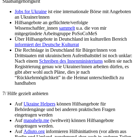
Staatsangehörigkeit
Jobs for Ukraine
ist eine internationale Börse mit Angeboten
an Ukrainer/innen
Hilfsangebote an geflüchtete/verfolgte
Wissenschaftler_innen
sammelt
u.a. die von mir
mitgegründete Arbeitsgruppe PoSoCoMeS
Über Hilfsangebote in Deutschland im kulturellen Bereich
informiert der Deutsche Kulturrat
Die Rechtslage in Deutschland für Bürger/innen von
Drittstaaten mit ukrainischem Aufenthaltstitel ist noch unklar:
Nach einem
Schreiben des Innenministeriums
sollen sie nach
Registrierung genau wie Ukrainer/innen arbeiten dürfen, es
gibt aber wohl auch Pläne, dies je nach
“Rückkehrmöglichkeit” in die Heimat unterschiedlich zu
handhaben
7/ Hilfe gezielt anbieten
Auf
Ukraine Helpers
können Hilfsangebote für
Behördengänge und bei anderen praktischen Fragen
eingetragen werden
Auf
mapahelp.me
(weltweit) können Hilfsangebote
eingetragen werden.
Auf
Adiuto.org
informieren Hilfsinitiativen (vor allem aus
Berlin und Umland, zunehmend aber auch in anderen Teilen