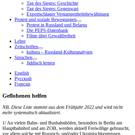
child
Tag des Sieges: Geschichte
menu
Tag des Sieges: Gegenwart
Exportschlager Vergangenheitsbewältigung
Protest und soziale Bewegungen
open
Protest in Russland und Belarus
child
Die PEPS-Datenbank
menu
Filme über Gewaltfreiheit
Lehre
Zeitschriften
open
kultura – Russland-Kulturanalysen
child
Sprachen
menu
open
Jiddisch lernen
child
menu
Sidebar
English
Русский
Français
Geflohenen helfen
NB. Diese Liste stammt aus dem Frühjahr 2022 und wird nicht
mehr systematisch aktualisiert.
1/ An vielen Bahn- und Busbahnhöfen, besonders in Berlin am
Hauptbahnhof und am ZOB, werden aktuell Freiwillige gebraucht,
vor allem solche mit Russisch- und/oder Ukrainischkentnissen.