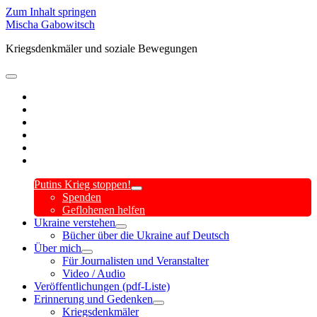
Zum Inhalt springen
Mischa Gabowitsch
Kriegsdenkmäler und soziale Bewegungen
open
primary
twitter
menu
linkedin
amazon
mastodon
orcid
researchgate
Putins Krieg stoppen!
open
Spenden
child
Geflohenen helfen
menu
Ukraine verstehen
open
Bücher über die Ukraine auf Deutsch
child
Über mich
menu
open
Für Journalisten und Veranstalter
child
Video / Audio
menu
Veröffentlichungen (pdf-Liste)
Erinnerung und Gedenken
open
Kriegsdenkmäler