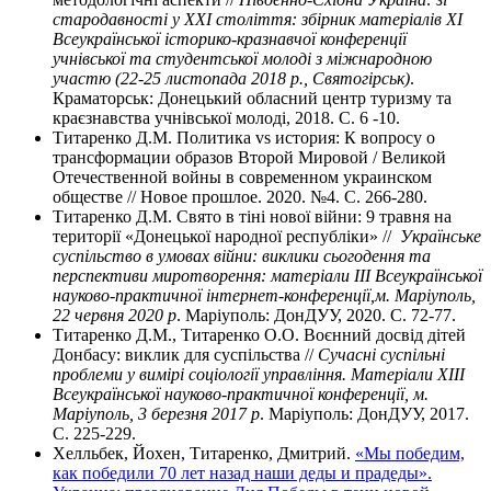
стародавності у ХХІ століття: збірник матеріалів ХІ
Всеукраїнської історико-кразнавчої конференції
учнівської та студентської молоді з міжнародною
участю (22-25 листопада 2018 р., Святогірськ)
.
Краматорськ: Донецький обласний центр туризму та
краєзнавства учнівської молоді, 2018. С. 6 -10.
Титаренко Д.М. Политика vs история: К вопросу о
трансформации образов Второй Мировой / Великой
Отечественной войны в современном украинском
обществе // Новое прошлое. 2020. №4. С. 266-280.
Титаренко Д.М. Свято в тіні нової війни: 9 травня на
території «Донецької народної республіки» //
Українське
суспільство в умовах війни: виклики сьогодення та
перспективи миротворення: матеріали ІІІ Всеукраїнської
науково-практичної інтернет-конференції,м. Маріуполь,
22 червня 2020 р
. Маріуполь: ДонДУУ, 2020. С. 72-77.
Титаренко Д.М., Титаренко О.О. Воєнний досвід дітей
Донбасу: виклик для суспільства //
Сучасні суспільні
проблеми у вимірі соціології управління. Матеріали ХІІІ
Всеукраїнської науково-практичної конференції, м.
Маріуполь, 3 березня 2017 р
. Маріуполь: ДонДУУ, 2017.
С. 225-229.
Хелльбек, Йохен, Титаренко, Дмитрий.
«Мы победим,
как победили 70 лет назад наши деды и прадеды».