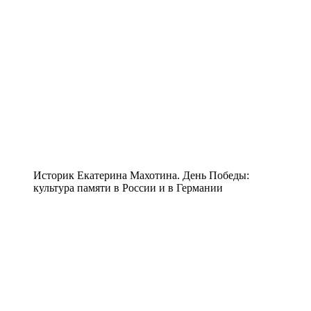
Историк Екатерина Махотина. День Победы:
культура памяти в России и в Германии