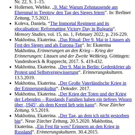
Nr. 22, S. 1–15.
Hollersen, Wiebke. „
9. Mai: Warum Zehntausende am
Ehrenmal in Treptow den Tag des Sieges feiern
”. In: Berliner
Zeitung, 7.5.2021.
Koleva, Daniela. “
The Immortal Regiment and its
glocalisation: Reformatting Victory Day in Bulgaria
“.
Memory Studies
, vol. 15, no. 1, February 2022, p. 216-229.
Makhotina, Ekaterina. „
Das Ritual: Der 9. Mai in Litauen als
Fest des Sieges und als Europa-Tag
“. In: Ekaterina
Makhotina,
Erinnerungen an den Krieg – Krieg der
Erinnerungen: Litauen und der Zweite Weltkrieg.
Göttingen:
Vandenhoeck & Rupprecht, 2017. S. 419-432.
Makhotina, Ekaterina. „
Der 9. Mai in Berlin: Gedenkfeier als
Protest und Selbstvergewisserung
“
. Erinnerungskulturen.
13.5.2019.
Makhotina, Ekaterina. „
Der Große Vaterländische Krieg in
der Erinnerungskultur
“.
Dekoder
. 2017.
Makhotina, Ekaterina. „
Der Krieg der Toten und der Krieg
der Lebenden – Russlands Familien haben ein tieferes Wissen
über ‚1945‘, als dem Kreml lieb sein kann
“.
Neue Zürcher
Zeitung
. 9.5.2019.
Makhotina, Ekaterina. „
Der Tag, an dem ich nicht gestorben
bin
“. Neue Zürcher Zeitung. 20.5.2020. Makhotina,
Ekaterina. „
Ein Fest für wen? Erinnern an den Krieg in
Russland
“
. Erinnerungskulturen.
30.4.2015.