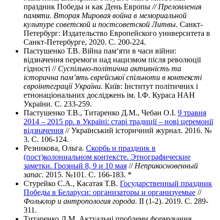
праздник Победы и как День Европы
// Преломления
памяти. Вторая Мировая война в мемориальной
культуре советской и постсоветской Литвы
. Санкт-
Петербург: Издательство Европейского университета в
Санкт-Петербурге, 2020. С. 200-224.
Пастушенко Т.В. Війна пам‘яти в часи війни:
відзначення перемоги над нацизмом після революції
гідності //
Суспільно-політична активність та
історична пам’ять єврейської спільноти в контексті
євроінтеграції України
. Київ: Інститут політичних і
етнонаціональних досліджень ім. І.Ф. Кураса НАН
України. С. 233-259.
Пастушенко Т.В., Титаренко Д.М., Чебан О.І.
9 травня
2014 – 2015 рр. в Україні: старі традиції – нові церемонії
відзначення
// Український історичний журнал. 2016. №
3. С. 106-124.
Резникова, Ольга.
Скорбь и праздник в
(пост)колониальном контексте. Этнографические
заметки. Грозный 8, 9 и 10 мая
//
Неприкосновенный
запас
. 2015. №101. С. 166-183. *
Стурейко С.А., Касатая Т.В.
Государственный праздник
Победы в Беларуси: организаторы и организуемые
//
Фольклор и антропология города
. II (1-2). 2019. C. 289-
311.
Титаренко Д.М. Актуальні проблеми формування