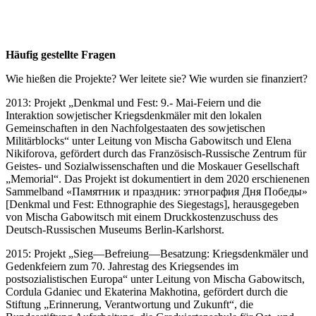
Häufig gestellte Fragen
Wie hießen die Projekte? Wer leitete sie? Wie wurden sie finanziert?
2013: Projekt „Denkmal und Fest: 9.- Mai-Feiern und die
Interaktion sowjetischer Kriegsdenkmäler mit den lokalen
Gemeinschaften in den Nachfolgestaaten des sowjetischen
Militärblocks“ unter Leitung von Mischa Gabowitsch und Elena
Nikiforova, gefördert durch das Französisch-Russische Zentrum für
Geistes- und Sozialwissenschaften und die Moskauer Gesellschaft
„Memorial“. Das Projekt ist dokumentiert in dem 2020 erschienenen
Sammelband «Памятник и праздник: этнография Дня Победы»
[Denkmal und Fest: Ethnographie des Siegestags], herausgegeben
von Mischa Gabowitsch mit einem Druckkostenzuschuss des
Deutsch-Russischen Museums Berlin-Karlshorst.
2015: Projekt „Sieg—Befreiung—Besatzung: Kriegsdenkmäler und
Gedenkfeiern zum 70. Jahrestag des Kriegsendes im
postsozialistischen Europa“ unter Leitung von Mischa Gabowitsch,
Cordula Gdaniec und Ekaterina Makhotina, gefördert durch die
Stiftung „Erinnerung, Verantwortung und Zukunft“, die