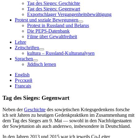
child
Tag des Sieges: Geschichte
menu
Tag des Sieges: Gegenwart
Exportschlager Vergangenheitsbewältigung
Protest und soziale Bewegungen
open
Protest in Russland und Belarus
child
Die PEPS-Datenbank
menu
Filme über Gewaltfreiheit
Lehre
Zeitschriften
open
kultura – Russland-Kulturanalysen
child
Sprachen
menu
open
Jiddisch lernen
child
menu
Sidebar
English
Русский
Français
Tag des Sieges: Gegenwart
Neben der
Geschichte
des sowjetischen Kriegsgedenkens forsche
ich seit Jahren zu heutigen Gedenkpraktiken im Zusammenhang mit
dem Tag des Sieges am 9. Mai — sowohl in den Nachfolgestaaten
der Sowjetunion als auch anderswo, insbesondere in Deutschland.
In den Jahren 2013 und 2015 war ich jeweils Co-Leiter