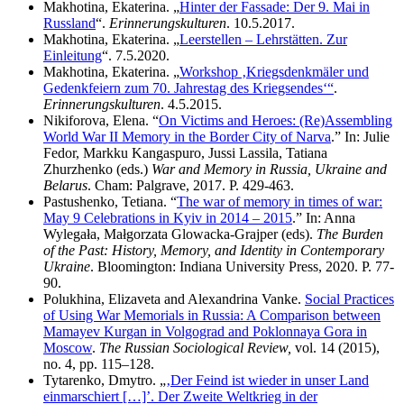
Makhotina, Ekaterina. „
Hinter der Fassade: Der 9. Mai in
Russland
“.
Erinnerungskulturen
. 10.5.2017.
Makhotina, Ekaterina. „
Leerstellen – Lehrstätten. Zur
Einleitung
“. 7.5.2020.
Makhotina, Ekaterina. „
Workshop ‚Kriegsdenkmäler und
Gedenkfeiern zum 70. Jahrestag des Kriegsendes‘“
.
Erinnerungskulturen
. 4.5.2015.
Nikiforova, Elena. “
On Victims and Heroes: (Re)Assembling
World War II Memory in the Border City of Narva
.” In: Julie
Fedor, Markku Kangaspuro, Jussi Lassila, Tatiana
Zhurzhenko (eds.)
War and Memory in Russia, Ukraine and
Belarus
. Cham: Palgrave, 2017. P. 429-463.
Pastushenko, Tetiana. “
The war of memory in times of war:
May 9 Celebrations in Kyiv in 2014 – 2015
.” In: Anna
Wylegała, Małgorzata Glowacka-Grajper (eds).
The Burden
of the Past: History, Memory, and Identity in Contemporary
Ukraine
. Bloomington: Indiana University Press, 2020. P. 77-
90.
Polukhina, Elizaveta and Alexandrina Vanke.
Social Practices
of Using War Memorials in Russia: A Comparison between
Mamayev Kurgan in Volgograd and Poklonnaya Gora in
Moscow
.
The Russian Sociological Review,
vol. 14 (2015),
no. 4, pp. 115–128.
Tytarenko, Dmytro. „
‚Der Feind ist wieder in unser Land
einmarschiert […]’. Der Zweite Weltkrieg in der