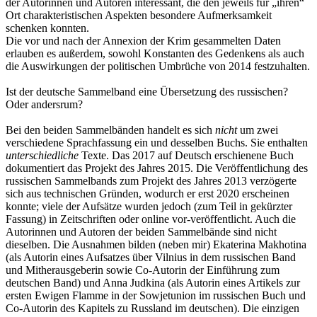
der Autorinnen und Autoren interessant, die den jeweils für „ihren“
Ort charakteristischen Aspekten besondere Aufmerksamkeit
schenken konnten.
Die vor und nach der Annexion der Krim gesammelten Daten
erlauben es außerdem, sowohl Konstanten des Gedenkens als auch
die Auswirkungen der politischen Umbrüche von 2014 festzuhalten.
Ist der deutsche Sammelband eine Übersetzung des russischen?
Oder andersrum?
Bei den beiden Sammelbänden handelt es sich
nicht
um zwei
verschiedene Sprachfassung ein und desselben Buchs. Sie enthalten
unterschiedliche
Texte. Das 2017 auf Deutsch erschienene Buch
dokumentiert das Projekt des Jahres 2015. Die Veröffentlichung des
russischen Sammelbands zum Projekt des Jahres 2013 verzögerte
sich aus technischen Gründen, wodurch er erst 2020 erscheinen
konnte; viele der Aufsätze wurden jedoch (zum Teil in gekürzter
Fassung) in Zeitschriften oder online vor-veröffentlicht. Auch die
Autorinnen und Autoren der beiden Sammelbände sind nicht
dieselben. Die Ausnahmen bilden (neben mir) Ekaterina Makhotina
(als Autorin eines Aufsatzes über Vilnius in dem russischen Band
und Mitherausgeberin sowie Co-Autorin der Einführung zum
deutschen Band) und Anna Judkina (als Autorin eines Artikels zur
ersten Ewigen Flamme in der Sowjetunion im russischen Buch und
Co-Autorin des Kapitels zu Russland im deutschen). Die einzigen