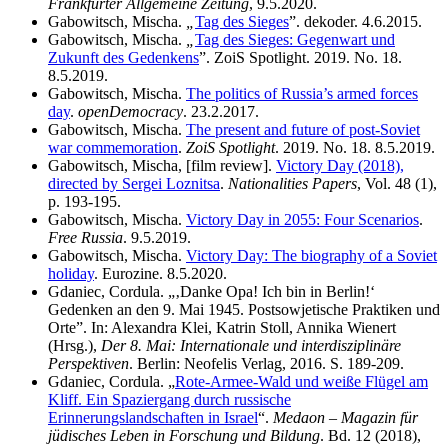
Frankfurter Allgemeine Zeitung
, 9.5.2020.
Gabowitsch, Mischa.
„
Tag des Sieges
”. dekoder. 4.6.2015.
Gabowitsch, Mischa.
„
Tag des Sieges: Gegenwart und
Zukunft des Gedenkens
”. ZoiS Spotlight. 2019. No. 18.
8.5.2019.
Gabowitsch, Mischa.
The politics of Russia’s armed forces
day
.
openDemocracy
. 23.2.2017.
Gabowitsch, Mischa.
The present and future of post-Soviet
war commemoration
.
ZoiS Spotlight
. 2019. No. 18. 8.5.2019.
Gabowitsch, Mischa, [film review].
Victory Day (2018),
directed by Sergei Loznitsa
.
Nationalities Papers
, Vol. 48 (1),
p. 193-195.
Gabowitsch, Mischa.
Victory Day in 2055: Four Scenarios
.
Free Russia
. 9.5.2019.
Gabowitsch, Mischa.
Victory Day: The biography of a Soviet
holiday
. Eurozine. 8.5.2020.
Gdaniec, Cordula. „‚Danke Opa! Ich bin in Berlin!‘
Gedenken an den 9. Mai 1945. Postsowjetische Praktiken und
Orte”. In: Alexandra Klei, Katrin Stoll, Annika Wienert
(Hrsg.),
Der 8. Mai: Internationale und interdisziplinäre
Perspektiven
. Berlin: Neofelis Verlag, 2016. S. 189-209.
Gdaniec, Cordula. „
Rote-Armee-Wald und weiße Flügel am
Kliff. Ein Spaziergang durch russische
Erinnerungslandschaften in Israel
“.
Medaon – Magazin für
jüdisches Leben in Forschung und Bildung
. Bd. 12 (2018),