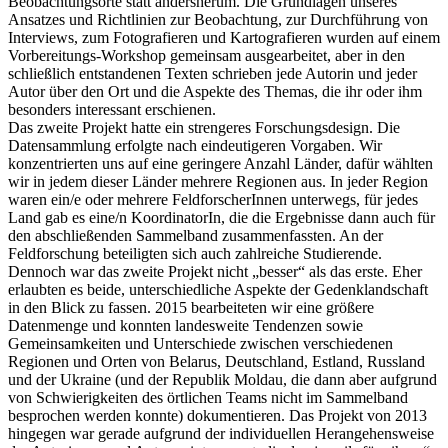
Beobachtungsorte statt andersherum. Die Grundlagen unseres
Ansatzes und Richtlinien zur Beobachtung, zur Durchführung von
Interviews, zum Fotografieren und Kartografieren wurden auf einem
Vorbereitungs-Workshop gemeinsam ausgearbeitet, aber in den
schließlich entstandenen Texten schrieben jede Autorin und jeder
Autor über den Ort und die Aspekte des Themas, die ihr oder ihm
besonders interessant erschienen.
Das zweite Projekt hatte ein strengeres Forschungsdesign. Die
Datensammlung erfolgte nach eindeutigeren Vorgaben. Wir
konzentrierten uns auf eine geringere Anzahl Länder, dafür wählten
wir in jedem dieser Länder mehrere Regionen aus. In jeder Region
waren ein/e oder mehrere FeldforscherInnen unterwegs, für jedes
Land gab es eine/n KoordinatorIn, die die Ergebnisse dann auch für
den abschließenden Sammelband zusammenfassten. An der
Feldforschung beteiligten sich auch zahlreiche Studierende.
Dennoch war das zweite Projekt nicht „besser“ als das erste. Eher
erlaubten es beide, unterschiedliche Aspekte der Gedenklandschaft
in den Blick zu fassen. 2015 bearbeiteten wir eine größere
Datenmenge und konnten landesweite Tendenzen sowie
Gemeinsamkeiten und Unterschiede zwischen verschiedenen
Regionen und Orten von Belarus, Deutschland, Estland, Russland
und der Ukraine (und der Republik Moldau, die dann aber aufgrund
von Schwierigkeiten des örtlichen Teams nicht im Sammelband
besprochen werden konnte) dokumentieren. Das Projekt von 2013
hingegen war gerade aufgrund der individuellen Herangehensweise