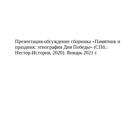
Презентация-обсуждение сборника «Памятник и
праздник: этнография Дня Победы» (СПб.:
Нестор-История, 2020). Январь 2021 г.