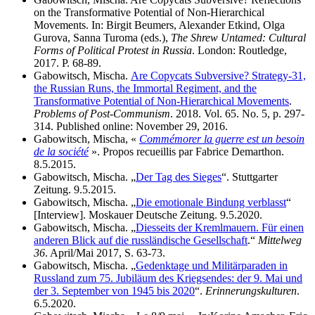
on the Transformative Potential of Non-Hierarchical
Movements. In: Birgit Beumers, Alexander Etkind, Olga
Gurova, Sanna Turoma (eds.),
The Shrew Untamed: Cultural
Forms of Political Protest in Russia
. London: Routledge,
2017. P. 68-89.
Gabowitsch, Mischa.
Are Copycats Subversive? Strategy-31,
the Russian Runs, the Immortal Regiment, and the
Transformative Potential of Non-Hierarchical Movements
.
Problems of Post-Communism
. 2018. Vol. 65. No. 5, p. 297-
314. Published online: November 29, 2016.
Gabowitsch, Mischa, «
Commémorer la guerre est un besoin
de la société
». Propos recueillis par Fabrice Demarthon.
8.5.2015.
Gabowitsch, Mischa. „
Der Tag des Sieges
“. Stuttgarter
Zeitung. 9.5.2015.
Gabowitsch, Mischa. „
Die emotionale Bindung verblasst
“
[Interview]. Moskauer Deutsche Zeitung. 9.5.2020.
Gabowitsch, Mischa. „
Diesseits der Kremlmauern. Für einen
anderen Blick auf die russländische Gesellschaft
.“
Mittelweg
36
. April/Mai 2017, S. 63-73.
Gabowitsch, Mischa. „
Gedenktage und Militärparaden in
Russland zum 75. Jubiläum des Kriegsendes: der 9. Mai und
der 3. September von 1945 bis 2020
“.
Erinnerungskulturen
.
6.5.2020.