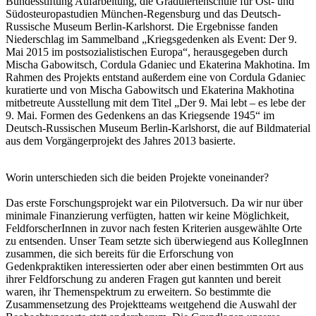
Bundesstiftung Aufarbeitung, die Graduiertenschule für Ost- und
Südosteuropastudien München-Regensburg und das Deutsch-
Russische Museum Berlin-Karlshorst. Die Ergebnisse fanden
Niederschlag im Sammelband „Kriegsgedenken als Event: Der 9.
Mai 2015 im postsozialistischen Europa“, herausgegeben durch
Mischa Gabowitsch, Cordula Gdaniec und Ekaterina Makhotina. Im
Rahmen des Projekts entstand außerdem eine von Cordula Gdaniec
kuratierte und von Mischa Gabowitsch und Ekaterina Makhotina
mitbetreute Ausstellung mit dem Titel „Der 9. Mai lebt – es lebe der
9. Mai. Formen des Gedenkens an das Kriegsende 1945“ im
Deutsch-Russischen Museum Berlin-Karlshorst, die auf Bildmaterial
aus dem Vorgängerprojekt des Jahres 2013 basierte.
Worin unterschieden sich die beiden Projekte voneinander?
Das erste Forschungsprojekt war ein Pilotversuch. Da wir nur über
minimale Finanzierung verfügten, hatten wir keine Möglichkeit,
FeldforscherInnen in zuvor nach festen Kriterien ausgewählte Orte
zu entsenden. Unser Team setzte sich überwiegend aus KollegInnen
zusammen, die sich bereits für die Erforschung von
Gedenkpraktiken interessierten oder aber einen bestimmten Ort aus
ihrer Feldforschung zu anderen Fragen gut kannten und bereit
waren, ihr Themenspektrum zu erweitern. So bestimmte die
Zusammensetzung des Projektteams weıtgehend die Auswahl der