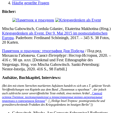
Häufig gestellte Fragen
Bücher:
Mischa Gabowitsch, Cordula Gdaniec, Ekaterina Makhotina (Hrsg.)
Kriegsgedenken als Event. Der 9. Mai 2015 im postsozialistischen
Europa
. Paderborn: Ferdinand Schöningh, 2017. – 345 S. 38 Fotos,
20 Karten.
Памятник и праздник: этнография Дня Победы
/ Под ред.
Михаила Габовича. Санкт-Петербург: Нестор-История, 2020. –
416 с. 98 цв. илл. [Denkmal und Fest: Ethnographie des
Siegestags. Hrsg. von Mischa Gabowitsch. Sankt-Petersburg:
Nestor-Istorija, 2020. 416 S., 98 Farbill.]
Aufsätze, Buchkapitel, Interviews:
(Bei den mit
einem Sternchen markierten Aufsätzen handelt es sich um z.T. gekürzte Vorab-
Veröffentlichungen von Kapiteln aus dem Band „Памятник и праздник“ , der jedoch
auch zahlreiche zuvor unveröffentlichte Texte enthält, etwa meinen Artikel „
Святой
остров Трептов: постмигрантские и трансграничные военно-мемориальные
практики в современном Берлине
“. [„Heilige Insel Treptow: postmigrantische und
grenzüberschreitende Praktiken des Kriegsgedenkens im heutigen Berlin“])
Gabowitsch, Mischa. Are Copycats Subversive? Reflections