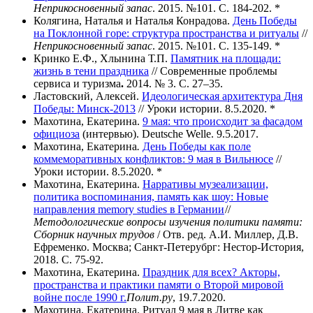
Неприкосновенный запас
. 2015. №101. С. 184-202. *
Колягина, Наталья и Наталья Конрадова.
День Победы
на Поклонной горе: структура пространства и ритуалы
//
Неприкосновенный запас
. 2015. №101. С. 135-149. *
Кринко Е.Ф., Хлынина Т.П.
Памятник на площади:
жизнь в тени праздника
// Современные проблемы
сервиса и туризма
.
2014. № 3. С. 27–35.
Ластовский, Алексей.
Идеологическая архитектура Дня
Победы: Минск-2013
// Уроки истории. 8.5.2020. *
Махотина, Екатерина.
9 мая: что происходит за фасадом
официоза
(интервью). Deutsche Welle. 9.5.2017.
Махотина, Екатерина
.
День Победы как поле
коммеморативных конфликтов: 9 мая в Вильнюсе
//
Уроки истории. 8.5.2020. *
Махотина, Екатерина.
Нарративы музеализации,
политика воспоминания, память как шоу: Новые
направления memory studies в Германии
//
Методологические вопросы изучения политики памяти:
Сборник научных трудов
/ Отв. ред. А.И. Миллер, Д.В.
Ефременко. Москва; Санкт-Петерубрг: Нестор-История,
2018. С. 75-92.
Махотина, Екатерина.
Праздник для всех? Акторы,
пространства и практики памяти о Второй мировой
войне после 1990 г.
Полит.ру
, 19.7.2020.
Махотина, Екатерина. Ритуал 9 мая в Литве как