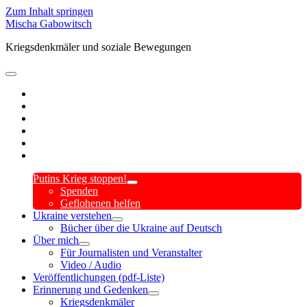
Zum Inhalt springen
Mischa Gabowitsch
Kriegsdenkmäler und soziale Bewegungen
open
primary
twitter
menu
linkedin
amazon
mastodon
orcid
researchgate
Putins Krieg stoppen!
open
Spenden
child
Geflohenen helfen
menu
Ukraine verstehen
open
Bücher über die Ukraine auf Deutsch
child
Über mich
menu
open
Für Journalisten und Veranstalter
child
Video / Audio
menu
Veröffentlichungen (pdf-Liste)
Erinnerung und Gedenken
open
Kriegsdenkmäler