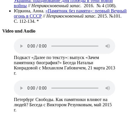
Украина: празднование Дня Победы в тени новой
войны
//
Неприкосновенный запас.
2016. № 4 (108).
Юдкина, Анна.
«Памятник без памяти»: первый Вечный
огонь в СССР
//
Неприкосновенный запас
. 2015. №101.
С. 112-134. *
Video und Audio
Подкаст «Далее по тексту»: выпуск «Зачем
памятнику биография?» Беседа Натальи
Конрадовой с Михаилом Габовичем, 21 марта 2013
г.
Петербург Свободы. Как памятники влияют на
людей? Беседа с Виктором Резунковым, май 2015
г.