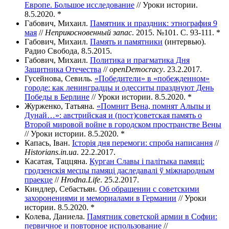
Европе. Большое исследование
// Уроки истории.
8.5.2020. *
Габович, Михаил.
Памятник и праздник: этнография 9
мая
//
Неприкосновенный запас
. 2015. №101. С. 93-111. *
Габович, Михаил.
Память и памятники
(интервью).
Радио Свобода, 8.5.2015.
Габович, Михаил.
Политика и прагматика Дня
Защитника Отечества
//
openDemocracy
. 23.2.2017.
Гусейнова, Севиль
.
«Победители» в «побежденном»
городе: как ленинградцы и одесситы празднуют День
Победы в Берлине
// Уроки истории. 8.5.2020. *
Журженко, Татьяна
.
«Помнит Вена, помнят Альпы и
Дунай…»: австрийская и (пост)советская память о
Второй мировой войне в городском пространстве Вены
// Уроки истории. 8.5.2020. *
Капась, Іван.
Історія дня перемоги: спроба написання
//
Historians.in.ua
. 22.2.2017.
Касатая, Таццяна.
Курган Славы і палітыка памяці:
гродзенскія месцы памяці даследавалі ў міжнародным
праекце
//
Hrodna.Life
. 25.2.2017.
Киндлер, Себастьян
.
Об обращении с советскими
захоронениями и мемориалами в Германии
// Уроки
истории. 8.5.2020. *
Колева, Даниела.
Памятник советской армии в Софии:
первичное и повторное использование
//