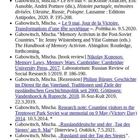
Gabowitsch, Mischa.« Le 8/9 mai ». In:Korine Amacher, Eric
Aunoble, Andrii Portnov (dir.),
Histoire partagée, mémoires
divisées. Ukraine, Russie, Pologne
. Lausanne : Editions
Antipodes, 2020. P. 195-208.
Gabowitsch, Mischa. «
Le 9 mai, Jour de la Victoire.
Transformations d’une fête soviétique
».
Politika.io
. 9.5.2020.
Gabowitsch, Mischa.
“
Memory Activism in the Post-Soviet
Countries
.
” In: Jenny Wüstenberg and Yifat Gutman (eds.)
The Handbook of Memory Activism
. Abingdon: Routledge,
forthcoming.
Gabowitsch, Mischa. [book review]
Nikolay Koposov.
Memory Laws, Memory Wars. Cambridge: Cambridge
University Press, 2017
. Laboratorium: Russian Review of
Social Research 1/2019. P. 186-190.
Gabowitsch, Mischa. [Rezension]
Philipp Bürger. Geschichte
im Dienst für das Vaterland. Traditionen und Ziele der
russländischen Geschichtspolitik seit 2000. Göttingen:
Vandenhoeck & Ruprecht, 2018
. H-Soz-Kult 2019,
22.3.2019.
Gabowitsch, Mischa.
Research note: Counting visitors to the
Treptower Park Soviet war memorial on 9 May (Victory Day)
2014
. 10.5.2014. *
Gabowitsch, Mischa. „
Russlanddeutsche und der ‚Tag des
Sieges‘ am 9. Mai
“
[Interview].
Ostklick
, 7.5.2021.
Gabowitsch, Mischa. „
Russland und der Tag des Sieges
“
.