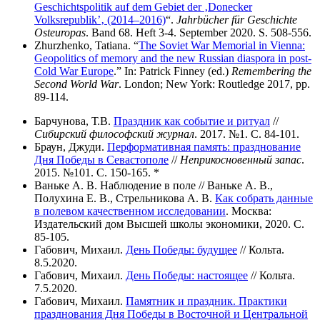
Geschichtspolitik auf dem Gebiet der ‚Donecker
Volksrepublik’‚ (2014–2016)
“.
Jahrbücher für Geschichte
Osteuropas
. Band 68. Heft 3-4. September 2020. S. 508-556.
Zhurzhenko, Tatiana. “
The Soviet War Memorial in Vienna:
Geopolitics of memory and the new Russian diaspora in post-
Cold War Europe
.” In: Patrick Finney (ed.)
Remembering the
Second World War
. London; New York: Routledge 2017, pp.
89-114.
Барчунова, Т.В.
Праздник как событие и ритуал
//
Сибирский философский журнал
. 2017. №1. С. 84-101.
Браун, Джуди.
Перформативная память: празднование
Дня Победы в Севастополе
//
Неприкосновенный запас
.
2015. №101. С. 150-165. *
Ваньке А. В. Наблюдение в поле // Ваньке А. В.,
Полухина Е. В., Стрельникова А. В.
Как собрать данные
в полевом качественном исследовании
. Москва:
Издательский дом Высшей школы экономики, 2020. C.
85-105.
Габович, Михаил.
День Победы: будущее
// Кольта.
8.5.2020.
Габович, Михаил.
День Победы: настоящее
// Кольта.
7.5.2020.
Габович, Михаил.
Памятник и праздник. Практики
празднования Дня Победы в Восточной и Центральной