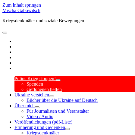
Zum Inhalt springen
Mischa Gabowitsch
Kriegsdenkmäler und soziale Bewegungen
open
primary
twitter
menu
linkedin
amazon
mastodon
orcid
researchgate
Putins Krieg stoppen!
open
Spenden
child
Geflohenen helfen
menu
Ukraine verstehen
open
Bücher über die Ukraine auf Deutsch
child
Über mich
menu
open
Für Journalisten und Veranstalter
child
Video / Audio
menu
Veröffentlichungen (pdf-Liste)
Erinnerung und Gedenken
open
Kriegsdenkmäler