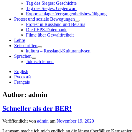
child
Tag des Sieges: Geschichte
menu
Tag des Sieges: Gegenwart
Exportschlager Vergangenheitsbewältigung
Protest und soziale Bewegungen
open
Protest in Russland und Belarus
child
Die PEPS-Datenbank
menu
Filme über Gewaltfreiheit
Lehre
Zeitschriften
open
kultura – Russland-Kulturanalysen
child
Sprachen
menu
open
Jiddisch lernen
child
menu
Sidebar
English
Русский
Français
Author:
admin
Schneller als der BER!
Veröffentlicht von
admin
am
November 19, 2020
Langsam mache ich mich endlich an die längst überfällige Kernsanier